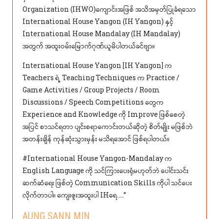
Organization (IHWO)ကျောင်းအဖြစ် အသိအမှတ်ပြုခံရသော
International House Yangon (IH Yangon) နှင့်
International House Mandalay (IH Mandalay)
အတွက် အထူးဝမ်းမြောက်ဂုဏ်ယူမိပါတယ်ခင်ဗျာ။
International House Yangon [IH Yangon] က
Teachers ရဲ့ Teaching Techniques က Practice /
Game Activities / Group Projects / Room
Discussions / Speech Competitions တွေက
Experience and Knowledge ကို Improve ဖြစ်စေတဲ့
အပြင် စာသင်ရတာ ပျင်းစရာကောင်းတယ်ဆိုတဲ့ စိတ်မျိုး မဖြစ်ဘဲ
အတန်းချိန် ကုန်ဆုံးသွားမှန်း မသိရအောင် ဖြစ်ရပါတယ်။
#International House Yangon-Mandalay က
English Language ကို သင်ကြားပေးရုံမဟုတ်ဘဲ ပေါင်းသင်း
ဆက်ဆံရေး ဖြစ်တဲ့ Communication Skills ကိုပါ သင်ပေး
လိုက်တာပါ။ ကျေးဇူးအထူးပါ IHရေ…..”
AUNG SANN MIN