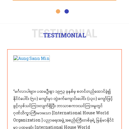
TESTIMONIAL
TESTIMONIAL
“မင်္ဂလာပါဗျာ။ ပထမဦးစွာ ၁၉၅၃ ခုနှစ်မှ စတင်တည်ထောင်ခဲ့၍
နိုင်ငံပေါင်း (၅၀) ကျော်မှာ တွဲဖက်ကျောင်းပေါင်း (၁၃၀) ကျော်ဖြင့်
ဖွင့်လှစ်သင်ကြားလျက်ရှိပြီး ဘာသာစကားသင်ကြားမှုတွင်
ဂုဏ်သိက္ခာကြီးမားသော [International House World
Organization ] ပညာရေးအဖွဲ့အစည်းကြီးတစ်ခုရဲ့ မြန်မာနိုင်ငံ
မှာ ပထမဆုံး International House World