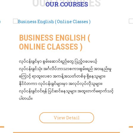
OUR COURSES
OUR COURSES
GENERAL ENGLISH (
ONLINE AND PHYSICAL
CLASSES )
အင်္ဂလိပ်ဘာသာစကားကို အခြေခံကနေစမတက်ဘဲ မိမိ
သက်ဆိုင်ရာ level မှစ၍ communicative purpose
ဖြင့် ထိထိရောက်ရောက် သင်ယူလိုသူများတက်ရောက်သင့်
်
ပါတယ်။
View Detail