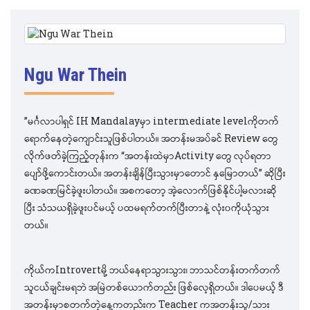
Ngu War Thein
”မင်္ဂလာပါရှင် IH Mandalayမှာ intermediate levelကိုတက်
ရောက်နေတဲ့ကျောင်းသူဖြစ်ပါတယ်။ အတန်းမအပ်ခင် Review တွေ
လိုက်ဖတ်ခဲ့ကြည့်တုန်းက “အတန်းထဲမှာActivity တွေ လုပ်ရတာ
ပျော်ဖို့ကောင်းတယ်။ အတန်းချိန်ပြီးသွားမှာတောင် နှမြောတယ်” ဆိုပြီး
ခဏခဏမြင်ခဲ့ဖူးပါတယ်။ အစကတော့ အဲ့လောက်ဖြစ်နိုင်ပါ့မလားဆို
ပြီး သံသယရှိခဲ့ဖူးပင်မယ့် ပထမရက်တက်ပြီးတာနဲ့ လုံး၀ကိုယုံသွား
တယ်။
ကိုယ်ကIntrovertမို့ ဘယ်နေရာသွားသွား၊ ဘာသင်တန်းတက်တက်
သူငယ်ချင်းမရဘဲ အမြဲတစ်ယောက်တည်း ဖြစ်လေ့ရှိတယ်။ ဒါပေမယ့် ဒီ
အတန်းမှာစတက်တဲ့နေ့ကတည်းက Teacher ကအတန်းသူ/သား