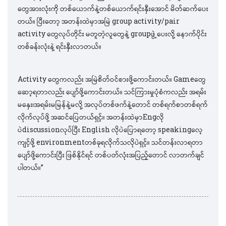
တွေအားလုံးကို တစ်ယောက်နဲ့တစ်ယောက်ရင်းနှီးအောင် မိတ်ဆက်ပေး
တယ်။ ပြီးတော့ အတန်းထဲမှာအမြဲ group activity/pair
activity တွေလုပ်တိုင်း မတူတဲ့လူတွေနဲ့ groupဖွဲ့ပေးလို့ နောက်ပိုင်း
တစ်ခန်းလုံးနဲ့ ရင်းနှီးလာတယ်။
Activity တွေကလည်း အမြဲစိတ်ဝင်စားဖို့ကောင်းတယ်။ Gameတွေ
ဆော့ရတာလည်း ပျော်ဖို့ကောင်းတယ်။ သင်ကြားမှုပုံစံကလည်း အရမ်း
မနှေး၊အရမ်းမမြန်နဲ့မလို့ အလုပ်တစ်ဖက်နဲ့တောင် တစ်ရက်စာတစ်ရက်
လိုက်လုပ်ဖို့ အဆင်ပြေတယ်ရှင့်။ အတန်းထဲမှာEngလို
ပဲdiscussionလုပ်ပြီး English လိုပဲပြောရတော့ speakingလေ့
ကျင့်ဖို့ environmentတစ်ခုရလိုက်သလိုပဲရှင့်။ သင်တန်းလာရတာ
ပျော်ဖို့ကောင်းပြီး ဖြစ်နိုင်ရင် တစ်ပတ်လုံးအပြည့်တောင် လာတက်ချင်
ပါတယ်။”