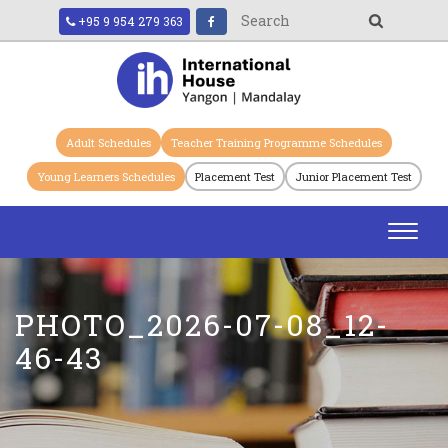
+95 9 954 279 363
Adult Schedules
Teacher Training Programme Schedules
Young Learners Schedules
Placement Test
Junior Placement Test
Toggl
navig
PHOTO_2026-07-08_12-
46-43