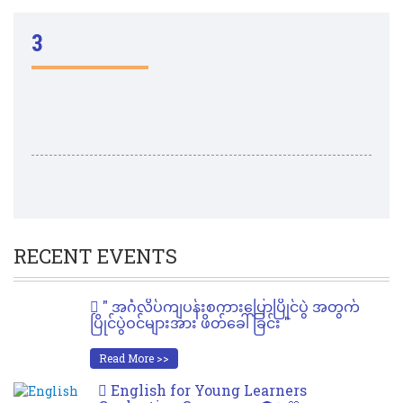
3
RECENT EVENTS
" အင်္ဂလိပ်ကျပန်းစကားပြောပြိုင်ပွဲ အတွက်
ပြိုင်ပွဲဝင်များအား ဖိတ်ခေါ်ခြင်း "
Read More >>
English for Young Learners