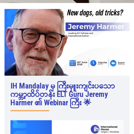
IH Mandalay မှ ကြီးမှူးကျင်းပသော
ကမ္ဘာ့ထိပ်တန်း ELT Guru Jeremy
Harmer ၏ Webinar ကြီး 🌟