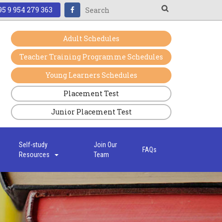
5 9 954 279 363
Adult Schedules
Teacher Training Programme Schedules
Young Learners Schedules
Placement Test
Junior Placement Test
s
Self-study
Join Our
FAQs
Resources
Team