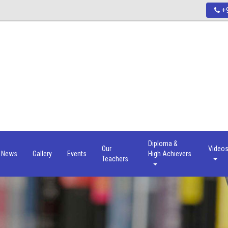
+9
Diploma &
Our
Video
News
Gallery
Events
High Achievers
Teachers