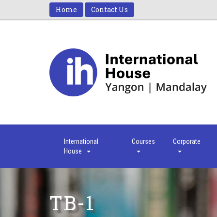
Home
Contact Us
International
Courses
Corporate
House
TB-1