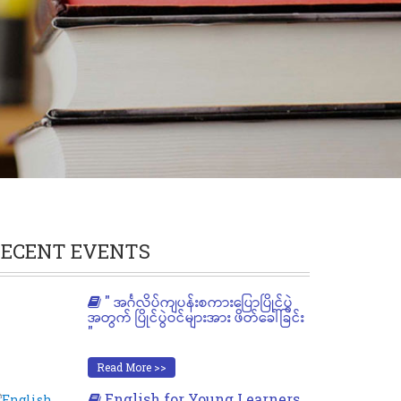
ECENT EVENTS
" အင်္ဂလိပ်ကျပန်းစကားပြောပြိုင်ပွဲ
အတွက် ပြိုင်ပွဲဝင်များအား ဖိတ်ခေါ်ခြင်း
"
Read More >>
English for Young Learners