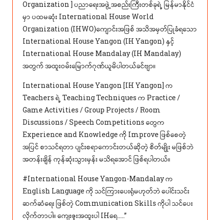
Organization ] ပညာရေးအဖွဲ့အစည်းကြီးတစ်ခုရဲ့ မြန်မာနိုင်ငံ
gro
မှာ ပထမဆုံး International House World
ပျင်
Organization (IHWO)ကျောင်းအဖြစ် အသိအမှတ်ပြုခံရသော
KH
International House Yangon (IH Yangon) နှင့်
International House Mandalay (IH Mandalay)
အတွက် အထူးဝမ်းမြောက်ဂုဏ်ယူမိပါတယ်ခင်ဗျာ။
International House Yangon [IH Yangon] က
Teachers ရဲ့ Teaching Techniques က Practice /
Game Activities / Group Projects / Room
Discussions / Speech Competitions တွေက
Experience and Knowledge ကို Improve ဖြစ်စေတဲ့
အပြင် စာသင်ရတာ ပျင်းစရာကောင်းတယ်ဆိုတဲ့ စိတ်မျိုး မဖြစ်ဘဲ
အတန်းချိန် ကုန်ဆုံးသွားမှန်း မသိရအောင် ဖြစ်ရပါတယ်။
#International House Yangon-Mandalay က
English Language ကို သင်ကြားပေးရုံမဟုတ်ဘဲ ပေါင်းသင်း
ဆက်ဆံရေး ဖြစ်တဲ့ Communication Skills ကိုပါ သင်ပေး
လိုက်တာပါ။ ကျေးဇူးအထူးပါ IHရေ…..”