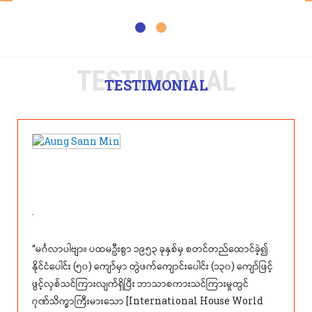
TESTIMONIAL
TESTIMONIAL
“မင်္ဂလာပါဗျာ။ ပထမဦးစွာ ၁၉၅၃ ခုနှစ်မှ စတင်တည်ထောင်ခဲ့၍
“မင်
နိုင်ငံပေါင်း (၅၀) ကျော်မှာ တွဲဖက်ကျောင်းပေါင်း (၁၃၀) ကျော်ဖြင့်
Int
ဖွင့်လှစ်သင်ကြားလျက်ရှိပြီး ဘာသာစကားသင်ကြားမှုတွင်
ပဲ တ
ဂုဏ်သိက္ခာကြီးမားသော [International House World
ချိန