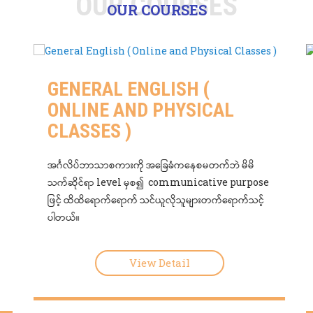
OUR COURSES
OUR COURSES
GENERAL ENGLISH (
ONLINE AND PHYSICAL
CLASSES )
အင်္ဂလိပ်ဘာသာစကားကို အခြေခံကနေစမတက်ဘဲ မိမိ
သက်ဆိုင်ရာ level မှစ၍ communicative purpose
ဖြင့် ထိထိရောက်ရောက် သင်ယူလိုသူများတက်ရောက်သင့်
ပါတယ်။
View Detail