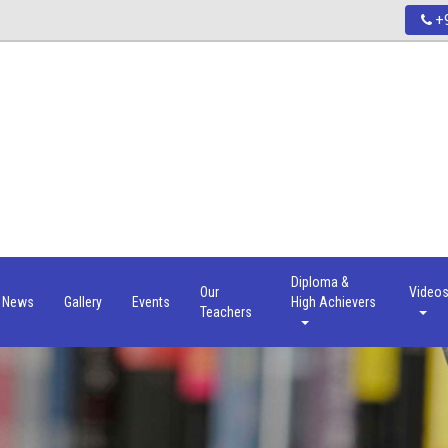
+9
Diploma &
Our
Video
News
Gallery
Events
High Achievers
Teachers