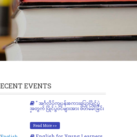
ECENT EVENTS
" အင်္ဂလိပ်ကျပန်းစကားပြောပြိုင်ပွဲ
အတွက် ပြိုင်ပွဲဝင်များအား ဖိတ်ခေါ်ခြင်း
"
Read More >>
English for Young Learners