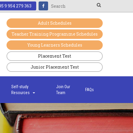
5 9 954 279 363
Adult Schedules
Teacher Training Programme Schedules
Young Learners Schedules
Placement Test
Junior Placement Test
s
Self-study
Join Our
FAQs
Resources
Team