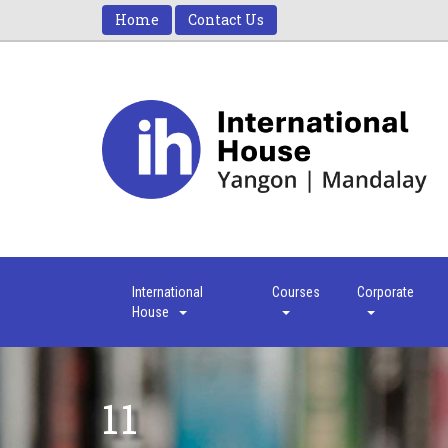
Home
Contact Us
International
Courses
Corporate
House
11