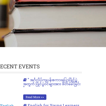
ECENT EVENTS
" အင်္ဂလိပ်ကျပန်းစကားပြောပြိုင်ပွဲ
အတွက် ပြိုင်ပွဲဝင်များအား ဖိတ်ခေါ်ခြင်း
"
Read More >>
English for Young Learners