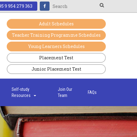
5 9 954 279 363
Adult Schedules
Teacher Training Programme Schedules
Young Learners Schedules
Placement Test
Junior Placement Test
s
Self-study
Join Our
FAQs
Resources
Team