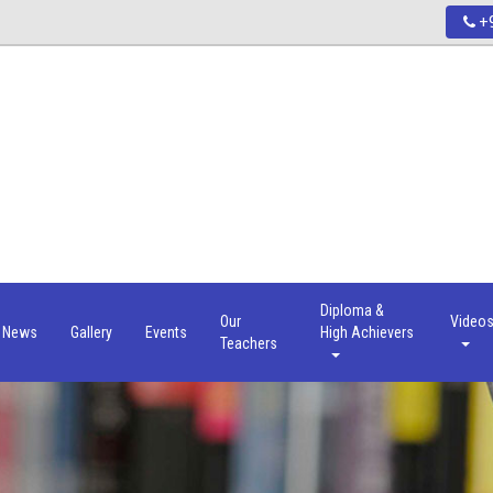
+9
Diploma &
Our
Video
News
Gallery
Events
High Achievers
Teachers