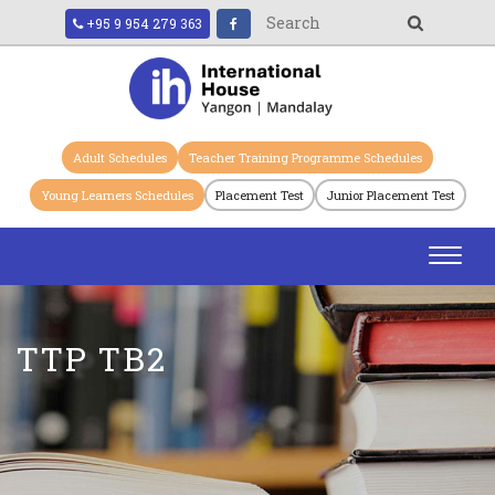
+95 9 954 279 363
Adult Schedules
Teacher Training Programme Schedules
Young Learners Schedules
Placement Test
Junior Placement Test
Toggl
navig
TTP TB2