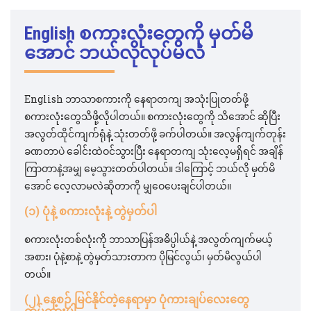
English စကားလုံးတွေကို မှတ်မိ
အောင် ဘယ်လိုလုပ်မလဲ
English ဘာသာစကားကို နေရာတကျ အသုံးပြုတတ်ဖို့
စကားလုံးတွေသိဖို့လိုပါတယ်။ စကားလုံးတွေကို သိအောင် ဆိုပြီး
အလွတ်ထိုင်ကျက်ရုံနဲ့ သုံးတတ်ဖို့ ခက်ပါတယ်။ အလွန်ကျက်တုန်း
ခဏတာပဲ ခေါင်းထဲဝင်သွားပြီး နေရာတကျ သုံးလေ့မရှိရင် အချိန်
ကြာတာနဲ့အမျှ မေ့သွားတတ်ပါတယ်။ ဒါကြောင့် ဘယ်လို မှတ်မိ
အောင် လေ့လာမလဲဆိုတာကို မျှဝေပေးချင်ပါတယ်။
(၁) ပုံနဲ့ စကားလုံးနဲ့ တွဲမှတ်ပါ
စကားလုံးတစ်လုံးကို ဘာသာပြန်အဓိပ္ပါယ်နဲ့ အလွတ်ကျက်မယ့်
အစား၊ ပုံနဲ့စာနဲ့ တွဲမှတ်သားတာက ပိုမြင်လွယ်၊ မှတ်မိလွယ်ပါ
တယ်။
(၂) နေ့စဉ် မြင်နိုင်တဲ့နေရာမှာ ပုံကားချပ်လေးတွေ
ကပ်ထားပါ