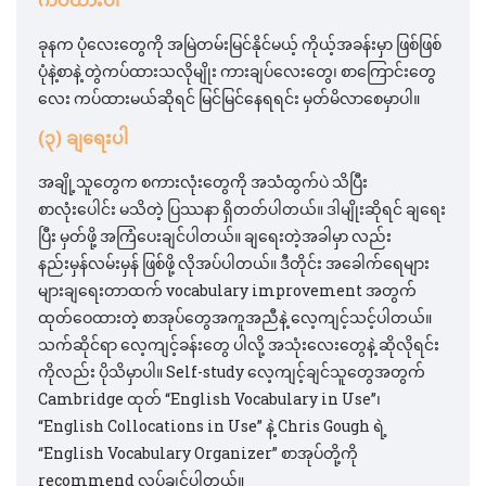
ခုနက ပုံလေးတွေကို အမြဲတမ်းမြင်နိုင်မယ့် ကိုယ့်အခန်းမှာ ဖြစ်ဖြစ်
ပုံနဲ့စာနဲ့ တွဲကပ်ထားသလိုမျိုး ကားချပ်လေးတွေ၊ စာကြောင်းတွေ
လေး ကပ်ထားမယ်ဆိုရင် မြင်မြင်နေရရင်း မှတ်မိလာစေမှာပါ။
(၃) ချရေးပါ
အချို့သူတွေက စကားလုံးတွေကို အသံထွက်ပဲ သိပြီး
စာလုံးပေါင်း မသိတဲ့ ပြဿနာ ရှိတတ်ပါတယ်။ ဒါမျိုးဆိုရင် ချရေး
ပြီး မှတ်ဖို့ အကြံပေးချင်ပါတယ်။ ချရေးတဲ့အခါမှာ လည်း
နည်းမှန်လမ်းမှန် ဖြစ်ဖို့ လိုအပ်ပါတယ်။ ဒီတိုင်း အခေါက်ရေများ
များချရေးတာထက် vocabulary improvement အတွက်
ထုတ်ဝေထားတဲ့ စာအုပ်တွေအကူအညီနဲ့ လေ့ကျင့်သင့်ပါတယ်။
သက်ဆိုင်ရာ လေ့ကျင့်ခန်းတွေ ပါလို့ အသုံးလေးတွေနဲ့ ဆိုလိုရင်း
ကိုလည်း ပိုသိမှာပါ။ Self-study လေ့ကျင့်ချင်သူတွေအတွက်
Cambridge ထုတ် “English Vocabulary in Use”၊
“English Collocations in Use” နဲ့ Chris Gough ရဲ့
“English Vocabulary Organizer” စာအုပ်တို့ကို
recommend လုပ်ချင်ပါတယ်။