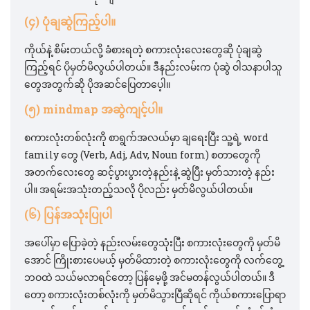
(၄) ပုံချဆွဲကြည့်ပါ။
ကိုယ်နဲ့ စိမ်းတယ်လို့ ခံစားရတဲ့ စကားလုံးလေးတွေဆို ပုံချဆွဲ
ကြည့်ရင် ပိုမှတ်မိလွယ်ပါတယ်။ ဒီနည်းလမ်းက ပုံဆွဲ ဝါသနာပါသူ
တွေအတွက်ဆို ပိုအဆင်ပြေတာပေ့ါ။
(၅) mindmap အဆွဲကျင့်ပါ။
စကားလုံးတစ်လုံးကို စာရွက်အလယ်မှာ ချရေးပြီး သူ့ရဲ့ word
family တွေ (Verb, Adj, Adv, Noun form) စတာတွေကို
အတက်လေးတွေ ဆင့်ပွားပွားတဲ့နည်းနဲ့ ဆွဲပြီး မှတ်သားတဲ့ နည်း
ပါ။ အရမ်းအသုံးတည့်သလို ပိုလည်း မှတ်မိလွယ်ပါတယ်။
(၆) ပြန်အသုံးပြုပါ
အပေါ်မှာ ပြောခဲ့တဲ့ နည်းလမ်းတွေသုံးပြီး စကားလုံးတွေကို မှတ်မိ
အောင် ကြိုးစားပေမယ့် မှတ်မိထားတဲ့ စကားလုံးတွေကို လက်တွေ့
ဘဝထဲ သယ်မလာရင်တော့ ပြန်မေ့ဖို့ အင်မတန်လွယ်ပါတယ်။ ဒီ
တော့ စကားလုံးတစ်လုံးကို မှတ်မိသွားပြီဆိုရင် ကိုယ်စကားပြောရာ