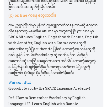
မှာသော်လည်းကောင်း၊ စာရေးရာမှာသော်လည်းကောင်း ပုံမှန်သုံး
ဖြစ်အောင် အားထုတ်ဖို့လိုပါတယ်။
(၇) online ကနေ လေ့လာပါ။
ကမ ္ဘာ့ရွာကြီးထဲမှာ ဖုန်းထဲ ကွန်ပျူတာထဲကနေ ဘာမဆို လေ့လာ
လို့ရနေတာကို မမေ့ပါနဲ။ online မှာ အထူးသဖြင့် youtube မှာ
BBC 6 Minutes English, English with Ronnie, English
with Jennifer, English with Emma စတာတွေကို
subscribe လုပ်ပြီး authentic ဖြစ်တဲ့ စကားလုံးအသစ်တွေကို
သင်ယူနိုင်ပါတယ်။Vocabulary တိုးတက်ချင်တယ်ဆိုရင်
အကောင်းဆုံး အကြံပေးချင်တာတော့ အင်္ဂလိပ်စကားလုံးတွေကို
ချစ်မြတ်နိုးပါ။ ချစ်မြတ်နိုးရင် အရာရာ သတိထားမိပြီး သူတို့
အကြောင်း ပိုသိချင် ပိုရင်းနှီးချင်လာပါလိမ့်မယ်။
Waiyan_Htut
(Brought to you by the SPACE Language Academy)
Ref : How to Remember Vocabulary by English
language 4 U- Learn English with Ronnie