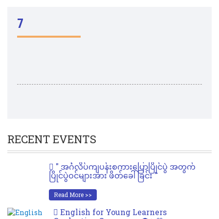
7
RECENT EVENTS
" အင်္ဂလိပ်ကျပန်းစကားပြောပြိုင်ပွဲ အတွက်
ပြိုင်ပွဲဝင်များအား ဖိတ်ခေါ်ခြင်း "
Read More >>
English for Young Learners