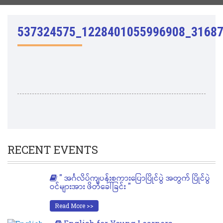
537324575_1228401055996908_3168
RECENT EVENTS
" အင်္ဂလိပ်ကျပန်းစကားပြောပြိုင်ပွဲ အတွက် ပြိုင်ပွဲ
ဝင်များအား ဖိတ်ခေါ်ခြင်း "
Read More >>