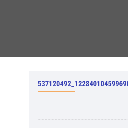
537120492_12284010459969