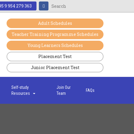
5 9 954 279 363
Adult Schedules
Teacher Training Programme Schedules
Young Learners Schedules
Placement Test
Junior Placement Test
s
Self-study
Join Our
FAQs
Resources
Team