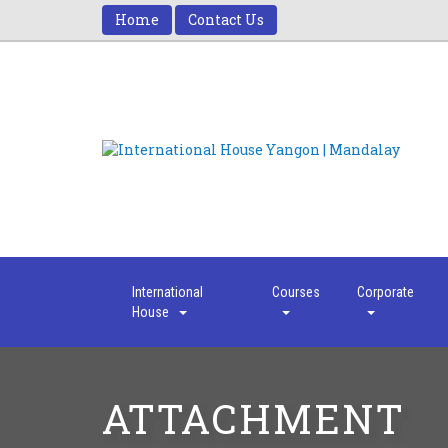
Home
Contact Us
International
Courses
Corporate
House
ATTACHMENT