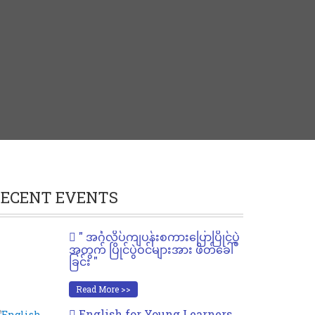
ECENT EVENTS
" အင်္ဂလိပ်ကျပန်းစကားပြောပြိုင်ပွဲ
အတွက် ပြိုင်ပွဲဝင်များအား ဖိတ်ခေါ်
ခြင်း "
Read More >>
English for Young Learners