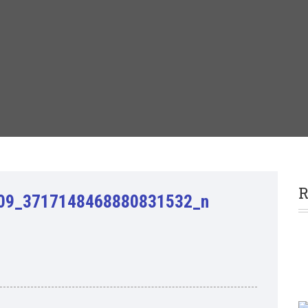
R
09_3717148468880831532_n