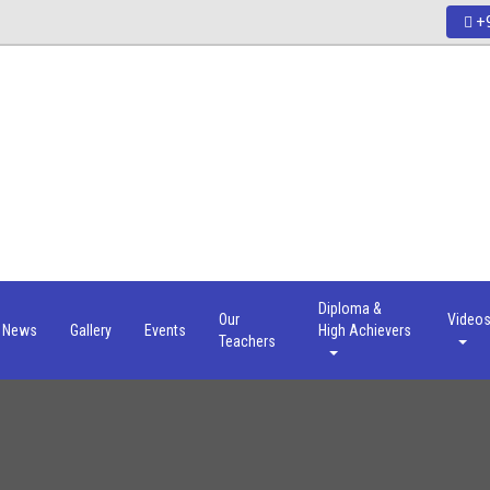
+9
Diploma &
Our
Video
News
Gallery
Events
High Achievers
Teachers