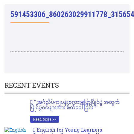
591453306_860263029911778_31565
RECENT EVENTS
" အင်္ဂလိပ်ကျပန်းစကားပြောပြိုင်ပွဲ အတွက်
ပြိုင်ပွဲဝင်များအား ဖိတ်ခေါ်ခြင်း "
Read More >>
English for Young Learners