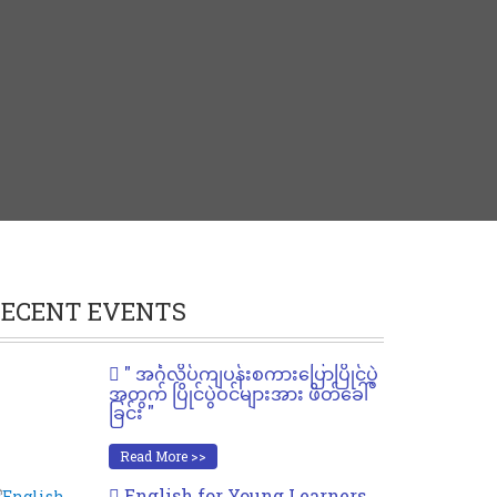
ECENT EVENTS
" အင်္ဂလိပ်ကျပန်းစကားပြောပြိုင်ပွဲ
အတွက် ပြိုင်ပွဲဝင်များအား ဖိတ်ခေါ်
ခြင်း "
Read More >>
English for Young Learners