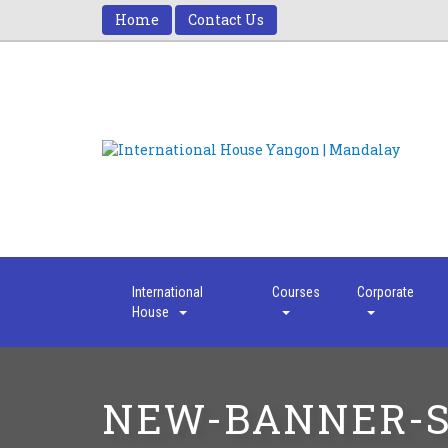
Home
Contact Us
International
Courses
Corporate
House
NEW-BANNER-S