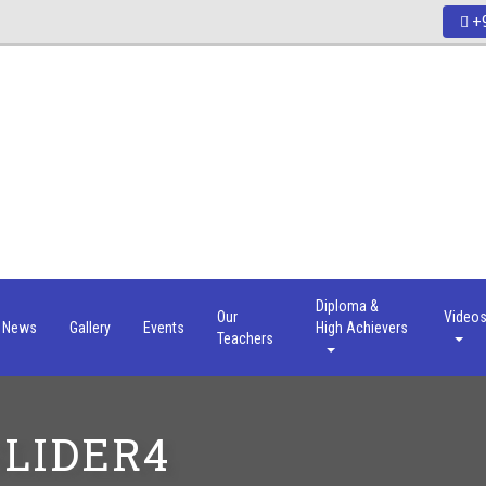
+9
Diploma &
Our
Video
News
Gallery
Events
High Achievers
Teachers
LIDER4