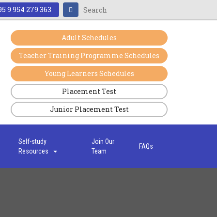
5 9 954 279 363
Adult Schedules
Teacher Training Programme Schedules
Young Learners Schedules
Placement Test
Junior Placement Test
s
Self-study
Join Our
FAQs
Resources
Team