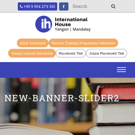
+95 9 954 279 363
Adult Schedules
Teacher Training Programme Schedules
Young Learners Schedules
Placement Test
Junior Placement Test
Toggl
navig
NEW-BANNER-SLIDER2