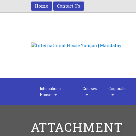
Home
Contact Us
International
Courses
Corporate
House
ATTACHMENT