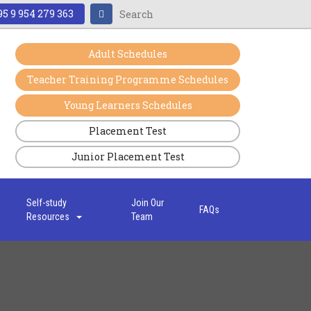
5 9 954 279 363
Adult Schedules
Teacher Training Programme Schedules
Young Learners Schedules
Placement Test
Junior Placement Test
s
Self-study
Join Our
FAQs
Resources
Team