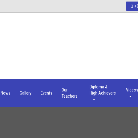
+9
Diploma &
Our
Video
News
Gallery
Events
High Achievers
Teachers