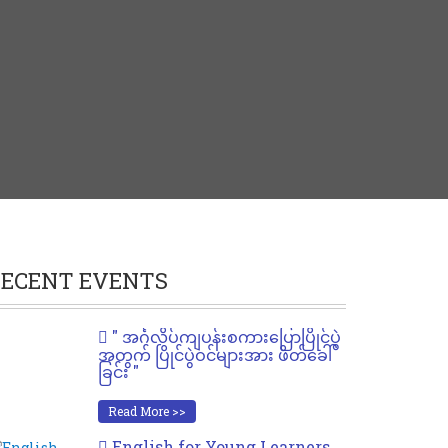
ECENT EVENTS
" အင်္ဂလိပ်ကျပန်းစကားပြောပြိုင်ပွဲ
အတွက် ပြိုင်ပွဲဝင်များအား ဖိတ်ခေါ်
ခြင်း "
Read More >>
English for Young Learners