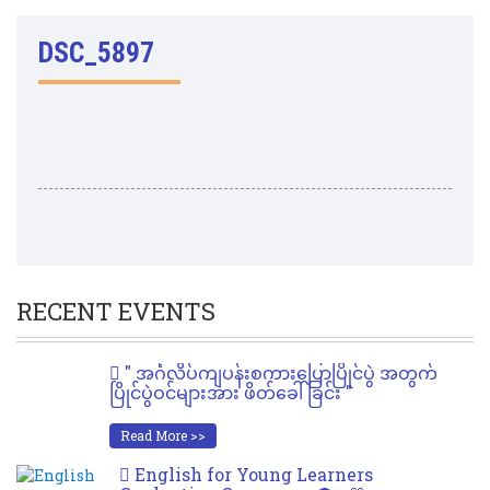
DSC_5897
RECENT EVENTS
" အင်္ဂလိပ်ကျပန်းစကားပြောပြိုင်ပွဲ အတွက်
ပြိုင်ပွဲဝင်များအား ဖိတ်ခေါ်ခြင်း "
Read More >>
English for Young Learners