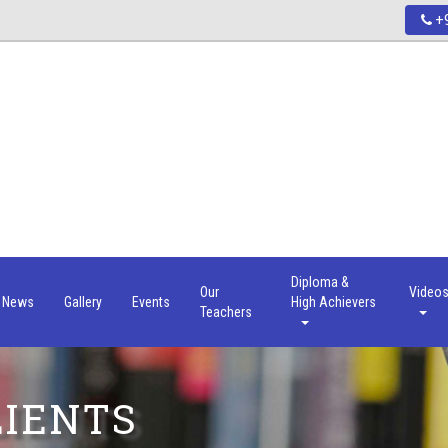
+9
Diploma &
Our
Video
News
Gallery
Events
High Achievers
Teachers
LIENTS