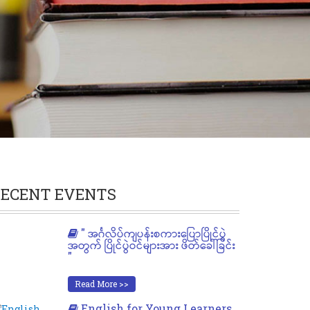
ECENT EVENTS
" အင်္ဂလိပ်ကျပန်းစကားပြောပြိုင်ပွဲ
အတွက် ပြိုင်ပွဲဝင်များအား ဖိတ်ခေါ်ခြင်း
"
Read More >>
English for Young Learners