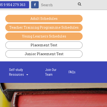
5 9 954 279 363
Adult Schedules
Teacher Training Programme Schedules
Young Learners Schedules
Placement Test
Junior Placement Test
s
Self-study
Join Our
FAQs
Resources
Team