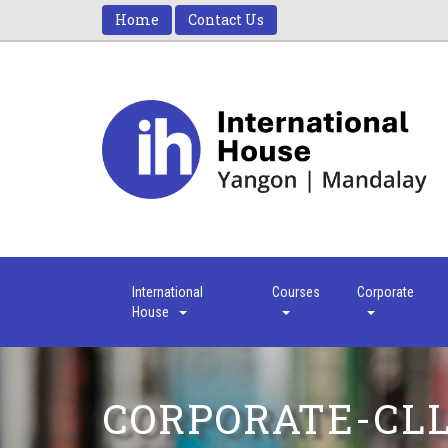
Home
Contact Us
International
Courses
Corporate
House
CORPORATE-CL