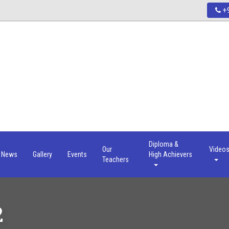
+9
Diploma &
Our
Video
News
Gallery
Events
High Achievers
Teachers
2