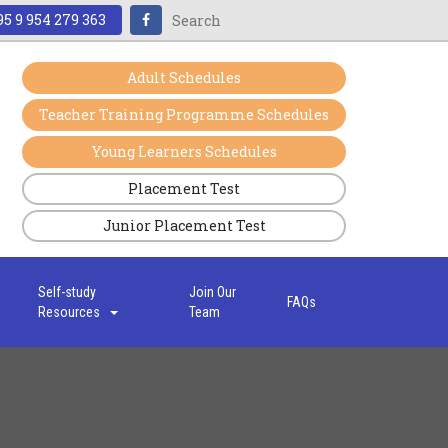
5 9 954 279 363
Adult Schedules
Teacher Training Programme Schedules
Young Learners Schedules
Placement Test
Junior Placement Test
s
Self-study
Join Our
FAQs
Resources
Team