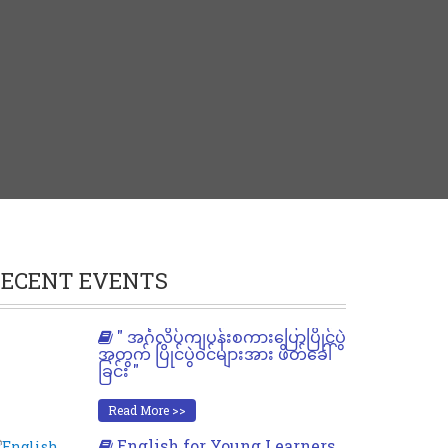
ECENT EVENTS
" အင်္ဂလိပ်ကျပန်းစကားပြောပြိုင်ပွဲ
အတွက် ပြိုင်ပွဲဝင်များအား ဖိတ်ခေါ်
ခြင်း "
Read More >>
English for Young Learners