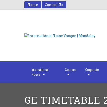
Home
Contact Us
International
Courses
Corporate
House
GE TIMETABLE 