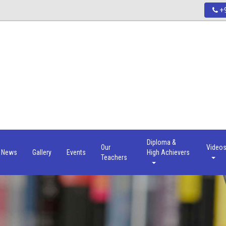
+9
Diploma &
Our
Video
News
Gallery
Events
High Achievers
Teachers