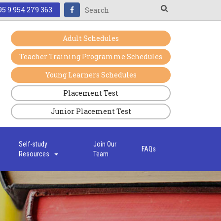
5 9 954 279 363
Adult Schedules
Teacher Training Programme Schedules
Young Learners Schedules
Placement Test
Junior Placement Test
s
Self-study
Join Our
FAQs
Resources
Team