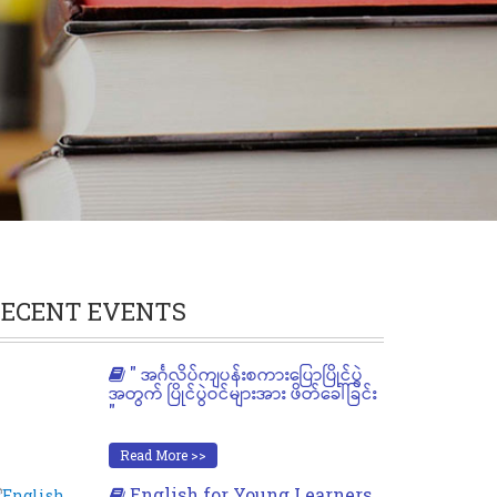
ECENT EVENTS
" အင်္ဂလိပ်ကျပန်းစကားပြောပြိုင်ပွဲ
အတွက် ပြိုင်ပွဲဝင်များအား ဖိတ်ခေါ်ခြင်း
"
Read More >>
English for Young Learners