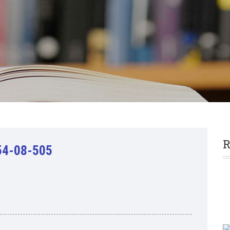
R
54-08-505