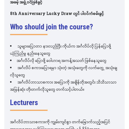
အခမဲ့ အဖွဲ့ဝင်ဖြစ်ခွင့်
8th Anniversary Lucky Draw တွင် ပါ၀င်ကံစမ်းခွင့်
Who should join the course?
သူများပြောတာ နားလည်ပြီး ကိုယ်က အင်္ဂလိပ်လို ပြန်ပြောဖို့
ယုံကြည်မှု နည်းနေသူတွေ
အင်္ဂလိပ်လို ပြောဖို့ ဝေါဟာရ အကန့်အသတ် ဖြစ်နေသူတွေ
အင်္ဂလိပ် စကားပြောရမှာ သုံးတဲ့ အသုံးတွေကို လက်တွေ့ အသုံးချ
လိုသူတွေ
အင်္ဂလိပ်ဘာသာစကား အပြောကို အချိန်တိုအတွင်း သိသိသာသာ
အမြန်ဆုံး တိုးတက်လိုသူတွေ တက်သင့်ပါတယ်။
Lecturers
အင်္ဂလိပ်ဘာသာစကားကို ကျွမ်းကျင်စွာ တက်မြောက်သည့်အပြင်
ဘာသာစကား သင်ကြားရေး အတွေ့အကြုံ နှင့် နိုင်ငံတကာ