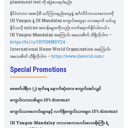
placement test ကို ဖြေပေးရပါမည်။
နိုင်ငံတကာ အဆင့်မီ သင်ကြားနည်းတွေနဲ့ အင်္ဂလိပ်ဘာသာစကားကို
IH Yangon နဲ့ IH Mandalay ကျောင်းတွေမှာ လာရောက် သင်ယူ
နိုင်သလို online အတန်းများကိုလည်း တက်ရောက်နိုင်ပါတယ် ။
IH Yangon-Mandalay အကြောင်း အသေးစိတ် သိရှိလိုပါက –
https://bit.ly/IHYGNMDY24
International House World Organization အကြောင်း
အသေးစိတ် သိရှိလိုပါက –
https://www.ihworld.com/
Special Promotions
ဖေဖော်၀ါရီလ
(၂) ရက်နေ့ နောက်ဆုံးထား ကျောင်းအပ်လျှင်
ကျောင်းသားသစ်များ 10% discount
ကျောင်းသားဟောင်းများနှင့် လက်ရှိကျောင်းသားများ 15% discount
IH Yangon-Mandalay ဘာသာစကားဟင်းလေးအိုးကြီး ရဲ့