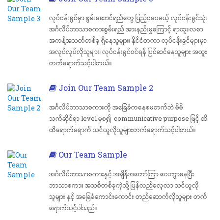
လုပ်ငန်းခွင်မှာ စွမ်းဆောင်ရည်တွေ ပြည့်ဝပေမယ့် လုပ်ငန်းခွင်သုံး
အင်္ဂလိပ်ဘာသာစကားစွမ်းရည် အားနည်းမှုကြောင့် ရာထူး၊လစာ
အကန့်အသတ်တစ်ခု ရှိနေသူများ၊ နိုင်ငံတကာ လုပ်ငန်းခွင်များမှာ
အလုပ်လုပ်လိုသူများ၊ လုပ်ငန်းခွင်ဝင်ရန် ပြင်ဆင်နေသူများ အထူး
တက်ရောက်သင့်ပါတယ်။
Join Our Team Sample 2
အင်္ဂလိပ်ဘာသာစကားကို အခြေခံကနေစမတက်ဘဲ မိမိ
သက်ဆိုင်ရာ level မှစ၍ communicative purpose ဖြင့် ထိ
ထိရောက်ရောက် သင်ယူလိုသူများတက်ရောက်သင့်ပါတယ်။
Our Team Sample
အင်္ဂလိပ်ဘာသာစကားနှင့် အချိန်အတော်ကြာ ဝေးကွာနေပြီး
ဘာသာစကား အသစ်တစ်ခုကဲ့သို့ ပြန်လည်လေ့လာ သင်ယူလို
သူများ နှင့် အခြေခံကောင်းကောင်း တည်ဆောက်လိုသူများ တက်
ရောက်သင့်ပါသည်။