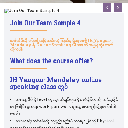
Join Our Team Sample 4
အင်္ဂလိပ်လို
ပြောဖို့
အမြဲတမ်း
ယုံကြည်မှု
ရှိနေစေဖို့
IH Yangon-
Mandalay
ရဲ့
Online Speaking Class
ကို
အမြန်ဆုံး
တက်
လိုက်ပါ။
What does the course offer?
IH Yangon- Mandalay online
speaking class တွင်
ဆရာနဲ့ မိမိ နဲ့ level တူ သူငယ်ချင်းများနဲ့ တစ်ချိန်တည်း သင်ယူနိုင်
မှာ ဖြစ်ပြီး group work၊ pair work များနဲ့ လေ့ကျင့်လို့ရမှာဖြစ်ပါ
တယ်။
စာသင်ခန်းတစ်ခန်းကို လူနည်းနည်းပဲ ထားမှာဖြစ်လို့ Physical
မှာအတန်းလာတက်ရသလိုကို သင်ယူရမှာပါ။