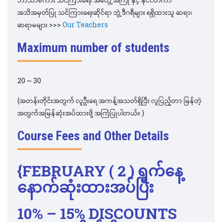
အသိအမှတ်ပြု သင်ကြားရေးဆိုင်ရာ ဘွဲ့ဒီဂရီများ ရရှိထားသူ ဆရာ၊
ဆရာမများ >>>
Our Teachers
Maximum number of students
20 ~ 30
(အတန်းတိုင်းအတွက် လူဦးရေ အကန့်အသတ်ရှိပြီး လူပြည့်တာ မြန်တဲ့
အတွက်အမြန်ဆုံးအပ်ထားဖို့ အကြံပြုပါတယ်။ )
Course Fees and Other Details
{
FEBRUARY
( 2 )
ရက်နေ့
နောက်ဆုံးထားအပ်ပြီး
10% – 15% DISCOUNTS